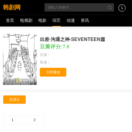
韩剧网
首页
电视剧
电影
综艺
动漫
资讯
出差·沟通之神-SEVENTEEN篇
豆瓣评分:7.8
主演：
导演：
立即播放
更新至01期
高清云
1
2