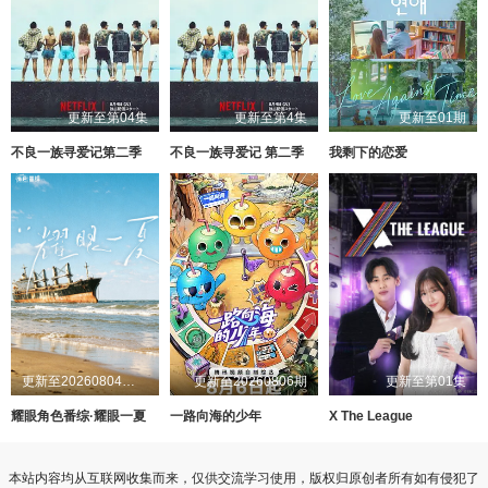
更新至第04集
更新至第4集
更新至01期
不良一族寻爱记第二季
不良一族寻爱记 第二季
我剩下的恋爱
更新至20260804第1期
更新至20260806期
更新至第01集
耀眼角色番综·耀眼一夏
一路向海的少年
X The League
本站内容均从互联网收集而来，仅供交流学习使用，版权归原创者所有如有侵犯了