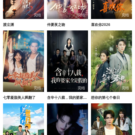
完结
完结
完结
渡尘渊
仲夏夜之吻
喜欢你2026
完结
完结
完结
七零凝脂美人飒翻了
含辛十八载，我的婆家全是假的
想你的第七个春日