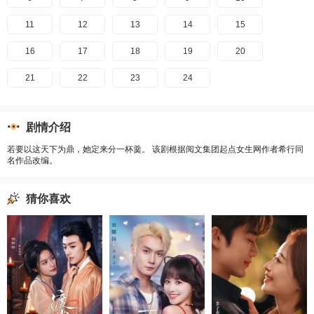
11
12
13
14
15
16
17
18
19
20
21
22
23
24
剧情介绍
若要以这天下为鼎，她定来分一杯羹。 该剧根据阅文集团起点女生网作者希行同
名作品改编。
猜你喜欢