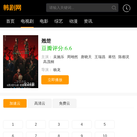
韩剧网
首页
电视剧
电影
综艺
动漫
资讯
翘楚
豆瓣评分:6.6
主演：
吴施乐
周翊然
唐晓天
王瑞昌
蒋恺
陈都灵
高茂桐
导演：
杨龙
立即播放
全24集
加速云
高清云
免费云
1
2
3
4
5
6
7
8
9
10