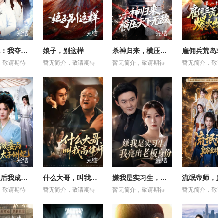
完结
完结
完结
因果系统：我夺气运救苍生
娘子，别这样
杀神归来，横压天下无敌
，敬请期待
暂无简介，敬请期待
暂无简介，敬请期待
暂无简介，敬
完结
完结
完结
拒绝做妾后我成了太子侧妃
什么大哥，叫我高律师
嫌我是实习生，我亮出老板身份
，敬请期待
暂无简介，敬请期待
暂无简介，敬请期待
暂无简介，敬