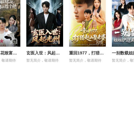
完结
完结
完结
八零姐妹花致富路上捡个他
玄医入世：风起光州
重回1977，打猎赶山娶老婆
，敬请期待
暂无简介，敬请期待
暂无简介，敬请期待
暂无简介，敬