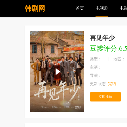
韩剧网
首页
电视剧
电
再见年少
豆瓣评分:6.
类型：
地区：
主演：
导演：
更新状态:
完结
立即播放
完结