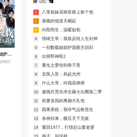
八零姐妹花致富路上捡个他
1
落魄的他逆天崛起
2
向阳而生，温暖如初
3
情绪主宰：我靠反转人生封神
4
完结
一别数载姐姐护迎殿主回归
5
一别数载姐姐护迎殿主回归
出狱即神医2
6
请期待
重生之爱你到骨子里
7
玄医入世：风起光州
8
什么大哥，叫我高律师
9
雇佣兵荒岛求生爆火出圈第二季
10
前妻送我的离婚大礼包
11
因果系统：我夺气运救苍生
12
杀神归来，横压天下无敌
13
重回1977，打猎赶山娶老婆
14
娘子，别这样
15