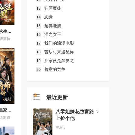
狂医魔徒
13
恶缘
14
完结
超异能族
15
雇佣兵荒岛求生爆火出圈第二季
泪之女王
16
请期待
我们的浪漫电影
17
苦尽柑来遇见你
18
那家伙是黑炎龙
19
善意的竞争
20
最近更新
完结
流氓帝师，皇家金牌县令
八零姐妹花致富路
请期待
上捡个他
主演：