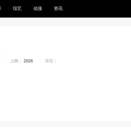
影
综艺
动漫
资讯
5
上映：
2026
语言：