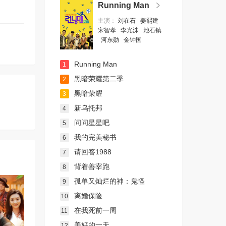
Running Man
主演：
刘在石
姜熙建
宋智孝
李光洙
池石镇
河东勋
金钟国
Running Man
1
黑暗荣耀第二季
2
黑暗荣耀
3
新乌托邦
4
问问星星吧
5
我的完美秘书
6
请回答1988
7
背着善宰跑
8
孤单又灿烂的神：鬼怪
9
离婚保险
10
在我死前一周
11
美好的一天
12