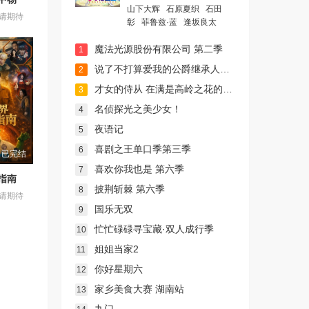
山下大辉
石原夏织
石田
请期待
彰
菲鲁兹·蓝
逢坂良太
魔法光源股份有限公司 第二季
1
说了不打算爱我的公爵继承人，不知为何对我宠爱有加
2
才女的侍从 在满是高岭之花的贵族学校暗中照顾（毫无生活自理能力的）学院第一大小姐
3
名侦探光之美少女！
4
夜语记
5
喜剧之王单口季第三季
6
已完结
喜欢你我也是 第六季
7
指南
披荆斩棘 第六季
8
请期待
国乐无双
9
忙忙碌碌寻宝藏·双人成行季
10
姐姐当家2
11
你好星期六
12
家乡美食大赛 湖南站
13