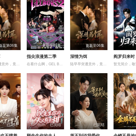
新至第06集
更新至01集
更新至06集
饵
指尖浪漫第二季
深情为饵
阎罗归来时
陆早早突遭意外，竟穿越成民国少夫人苏沐晚，醒来，却是丈夫枪口相对、父母冤案、连环下毒……她于绝境中步步破局，与“醋精”少爷凌慎行从生死对立到情根深重，可就在浓情蜜意时，她骤然梦醒归现代，转角竟撞见那个熟悉的“他”！
在看什么啊，GEL BOY，是在想念彼此吗？ 当两对情侣—— ‘CHIAN（Pipe Monthapoom）’ - ‘FOU4MOD（New Chayapak）’ 以及 ‘BAABIN（PJ Mahidol）’ - ‘BUA（Leon Zeck）’ 公开宣布关系、正式出柜、确认恋爱之后 他们变成了自己偶像的“头号粉丝”，甚至可以说是“追星式恋人”（fanboy/fangirl自己的对象） 但如果只是“追男/女朋友”还算好，问题是他们居然也在追别的艺人—— 那谁才会在他们心里回归时成为“第一本命（main）”呢？ 同时介绍‘GELZ（Pheem Weerawit）’ - ‘BABY（Mai Nattapat）’ 这对搭档将制造“粉黑大战级别”的混乱，时间线彻底爆炸 真CP、假CP（船/同人CP）全部搅在一起 准备迎接 iQIYI 原创系列爱情剧《GELBOYS 2：陷入“追星式恋人”状态》 在暹罗广场的氛围中，带着熟悉的 Z 世代青春流行文化气息
陆早早突遭意外，竟穿越成民国少夫人苏沐晚，醒来，却是丈夫枪口相对、父母冤案、连环下毒……她于绝境中步步破局，与“醋精”少爷凌慎行从生死对立到情根深重，可就在浓情蜜意时，她骤然梦醒归现代，转角竟撞见那个熟悉的“他”！
暂无简介，敬
已完结
已完结
已完结
谁也不惯着
顾先生你的夫人有点甜
等不到说我爱你
金鳞不是池