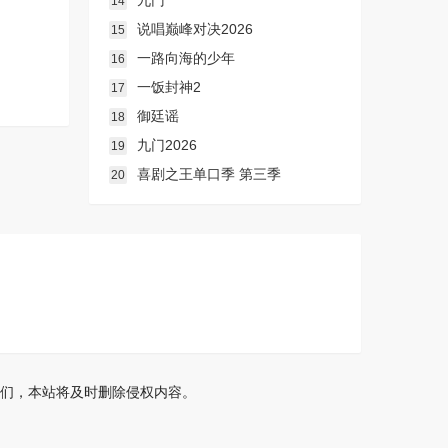
九门
14
说唱巅峰对决2026
15
一路向海的少年
16
一饭封神2
17
御廷谣
18
九门2026
19
喜剧之王单口季 第三季
20
们，本站将及时删除侵权内容。