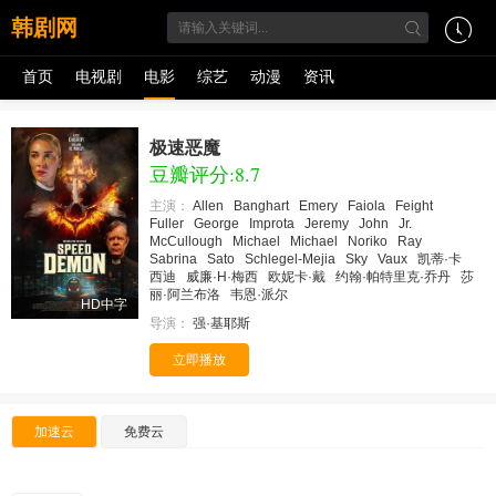
韩剧网
首页
电视剧
电影
综艺
动漫
资讯
极速恶魔
豆瓣评分:8.7
主演：
Allen
Banghart
Emery
Faiola
Feight
Fuller
George
Improta
Jeremy
John
Jr.
McCullough
Michael
Michael
Noriko
Ray
Sabrina
Sato
Schlegel-Mejia
Sky
Vaux
凯蒂·卡
西迪
威廉·H·梅西
欧妮卡·戴
约翰·帕特里克·乔丹
莎
丽·阿兰布洛
韦恩·派尔
HD中字
导演：
强·基耶斯
立即播放
加速云
免费云