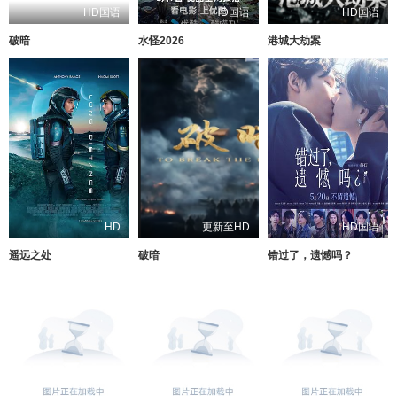
HD国语
HD国语
HD国语
破暗
水怪2026
港城大劫案
HD
更新至HD
HD国语
遥远之处
破暗
错过了，遗憾吗？