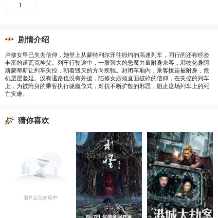
1
剧情介绍
卢修女早已失去信仰，她登上从蒙特利尔开往纽约的高速列车，同行的还有经验
丰富的诺瓦克神父。列车行驶途中，一股强大的恶魔力量附身乘客，邪物化身阿
斯蒙蒂斯让列车失控，朝着毁灭的方向疾驰。封闭车厢内，乘客接连被附身，危
机层层蔓延。没有退路也没有外援，陆修女必须直面破碎的信仰，在失控的列车
上，为被附身的乘客执行驱魔仪式，对抗不断扩散的邪恶，阻止这场列车上的死
亡灾难。
猜你喜欢