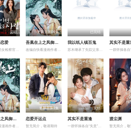
完结
更新至第06集
已完结
糖恋爱
吾凰在上之凤御四方
我以纸人镇百鬼
其实不是重
野心勃勃的女检察官高恩世（贺营 饰）意外失忆，住进拳击教练张泰河（丁海寅 饰）家中，对方还自称是她的男友。这段剪不断理还乱的棘手关系，能发展成一段真爱吗？
改编自快看漫画作者嗷小泽的独家连载漫画《吾凰在上》。 现代少女奚圆（姜贞羽 饰）因意外踏入玄机界，继而卷入虎云国内乱的漩涡，身陷重重危机，而在一次次险象环生中，奚圆的真实身份逐渐浮出水面，她体内的凤凰神力也在机缘巧合下被激发觉醒。肩负整个玄机界安危的奚圆将个人的生死抛之脑后挺身而出，勇敢地向至高的神律挑战，并最终凭借自身的聪慧与坚韧守护了玄机界的苍生。
苏木继承了失踪父亲留下的白事馆，本想低调扎纸维生，却因一具流血的新娘纸人卷入了一场跨越十年的惊天阴谋。这纸人身上，竟贴着父亲消失前的绝命符箓。为了寻找父亲，苏木手持家传罗盘，独闯古镇鬼婚宴，掌扇招魂神棍。深陷租界纸域大楼，反杀吸血资本家。最终踏入生人勿近的封门村，揭开百人活尸背后的血泪冤案。随着三块罗盘碎片合一，当年的背叛者，父亲的结拜兄弟王叔现身夺宝。王叔布下万怨噬魂阵，欲将苏木炼成杀戮傀儡。生死关头，苏木觉醒苏家至高血脉，融合父亲残魂，引九霄神雷荡平邪祟。你以为苏家扎的是纸，不，扎的是这世间的公道。从此，苏木手持罗盘，行走阴阳，开启了一段热血又诡异的捉鬼传奇。
更新至第6集
更新至第1集
完结
吾凰在上之凤御四方
恋爱开运点
其实不是重逢
渡尘渊
改编自快看漫画作者嗷小泽的独家连载漫画《吾凰在上》。 现代少女奚圆（姜贞羽 饰）因意外踏入玄机界，继而卷入虎云国内乱的漩涡，身陷重重危机，而在一次次险象环生中，奚圆的真实身份逐渐浮出水面，她体内的凤凰神力也在机缘巧合下被激发觉醒。肩负整个玄机界安危的奚圆将个人的生死抛之脑后挺身而出，勇敢地向至高的神律挑战，并最终凭借自身的聪慧与坚韧守护了玄机界的苍生。
暂无简介，敬请期待
一群怀揣各自“失意”的年轻人，在沿海小城南安相遇相知，他们决心各展所长创办旅行社。他们以当地的特色人文与美食为引，用真诚与创意打动游客。尽管在创业路上笑料百出，但他们也渐渐褪去青涩，逐渐打响“成功旅行社”的品牌。从“冤家”互怼到甜蜜携手，“成功小分队”不仅在南安扎根了事业，更收获了惺惺相惜的友情与双向奔赴的爱情。
暂无简介，敬