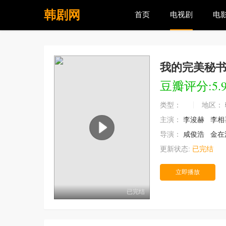
韩剧网
首页
电视剧
电
我的完美秘
豆瓣评分:5.
类型：
地区：
主演：
李浚赫
李相
导演：
咸俊浩
金在
更新状态:
已完结
立即播放
已完结