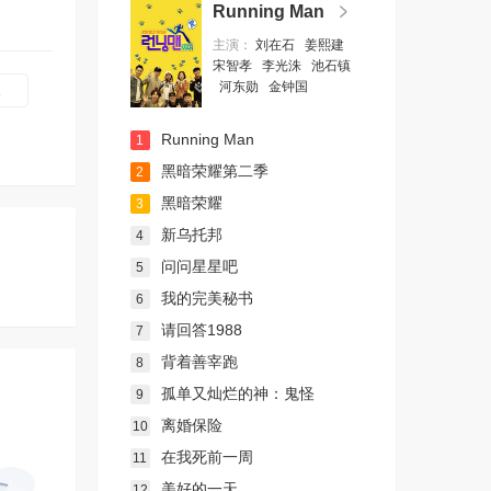
Running Man
主演：
刘在石
姜熙建
宋智孝
李光洙
池石镇
河东勋
金钟国
1
Running Man
1
黑暗荣耀第二季
2
黑暗荣耀
3
新乌托邦
4
问问星星吧
5
我的完美秘书
6
请回答1988
7
背着善宰跑
8
孤单又灿烂的神：鬼怪
9
离婚保险
10
在我死前一周
11
美好的一天
12