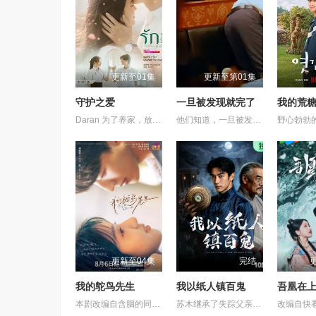
更新至01集
更新至第01集
守护之爱
一旦被发现就完了
我的荒
Daran 为了养家，放弃了上大学的梦想，高中毕业后便开始工作。然而，她一直难以找到稳定的工作，最终只能在一家广播电视公司担任保安。 命运弄人，她在那里重逢了高中时期深爱的前男友 Rangsiman。如今的 Rangsiman 已经成为电视台的高层主管，事业有成，并且已经与另一位女性订婚。 年轻时，两人曾深爱彼此，却因为误会和彼此隐瞒的秘密而分手。多年后再次相遇，Rangsiman 发现自己始终无法忘记 Daran。他想知道，当年她为什么突然离开自己，以及这些年她究竟经历了什么，才会走到今天这一步。 随着真相一点点揭开，两人不得不面对过去的伤痛、彼此的愧疚，以及现实中的重重阻碍，包括 Rangsiman 的婚约。
他们知道，一旦被发现，一切都会结束。 一对高中情侣努力守护他们的秘密恋情， 在嫉妒、误解和被发现的恐惧中艰难前行。 他们的爱情始于学校空无一人的体育器材室。 他们立下一个约定： 「如果有人发现我们的关系，我们就分手。」 他们相爱——却不得不隐藏。 一个关于两个少年在冲突、距离与脆弱中学会爱的动人成长故事。
更新至04集
完结
我的鸵鸟先生
我以纸人镇百鬼
本剧改编自含胭的同名小说，讲述了邻家女孩庞倩（苏晓彤 饰）与童年时因一场意外落下身体残缺的少年顾铭夕（何洛洛 饰）的成长印记与深深联结。两人在命运波折中相互救赎、彼此成长，最终通过一本漫画《我的螃蟹小姐》，揭开埋藏多年的深情。
苏木继承了失踪父亲留下的白事馆，本想低调扎纸维生，却因一具流血的新娘纸人卷入了一场跨越十年的惊天阴谋。这纸人身上，竟贴着父亲消失前的绝命符箓。为了寻找父亲，苏木手持家传罗盘，独闯古镇鬼婚宴，掌扇招魂神棍。深陷租界纸域大楼，反杀吸血资本家。最终踏入生人勿近的封门村，揭开百人活尸背后的血泪冤案。随着三块罗盘碎片合一，当年的背叛者，父亲的结拜兄弟王叔现身夺宝。王叔布下万怨噬魂阵，欲将苏木炼成杀戮傀儡。生死关头，苏木觉醒苏家至高血脉，融合父亲残魂，引九霄神雷荡平邪祟。你以为苏家扎的是纸，不，扎的是这世间的公道。从此，苏木手持罗盘，行走阴阳，开启了一段热血又诡异的捉鬼传奇。