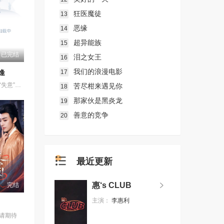
狂医魔徒
13
恶缘
14
超异能族
15
已完结
泪之女王
16
我们的浪漫电影
17
逢
一群怀揣各自“失意”的年轻人，在沿海小城南安相遇相知，他们决心各展所长创办旅行社。他们以当地的特色人文与美食为引，用真诚与创意打动游客。尽管在创业路上笑料百出，但他们也渐渐褪去青涩，逐渐打响“成功旅行社”的品牌。从“冤家”互怼到甜蜜携手，“成功小分队”不仅在南安扎根了事业，更收获了惺惺相惜的友情与双向奔赴的爱情。
苦尽柑来遇见你
18
那家伙是黑炎龙
19
善意的竞争
20
最近更新
惠‘s CLUB
完结
主演：
李惠利
请期待