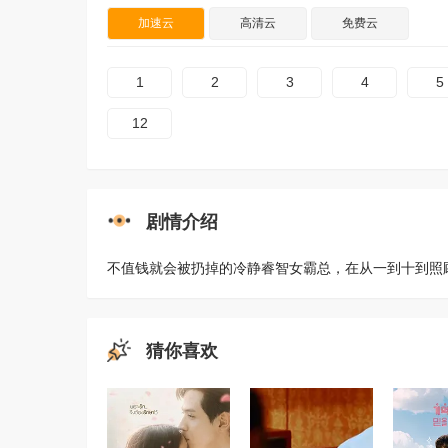
加速云
高清云
免费云
1
2
3
4
5
12
剧情介绍
不值钱就会被扔掉的冷静睿智女霸总，在从一到十到照
猜你喜欢