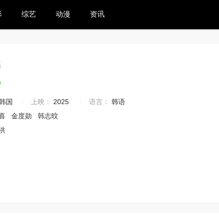
影
综艺
动漫
资讯
书
9
韩国
上映：
2025
语言：
韩语
喜
金度勋
韩志旼
洪