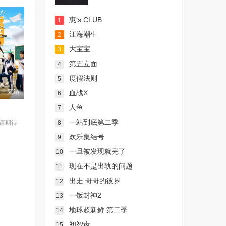
惠‘s CLUB
1
江海潮生
2
大宝宝
3
第五立面
4
度假法则
5
完结
血战X
6
人鱼
7
一站到底第二季
8
请期待
欢乐集结号
9
一旦被发现就完了
10
现在不是出轨的问题
11
出走 哥哥的彼界
12
一饭封神2
13
地球超新鲜 第二季
14
初智齿
15