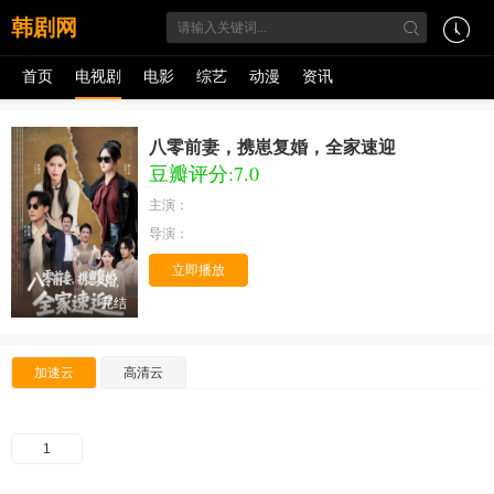
韩剧网
首页
电视剧
电影
综艺
动漫
资讯
八零前妻，携崽复婚，全家速迎
豆瓣评分:7.0
主演：
导演：
立即播放
完结
加速云
高清云
1