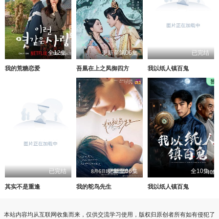
全12集
更新至第06集
已完结
我的荒糖恋爱
吾凰在上之凤御四方
我以纸人镇百鬼
已完结
更新至06集
全10集
其实不是重逢
我的鸵鸟先生
我以纸人镇百鬼
本站内容均从互联网收集而来，仅供交流学习使用，版权归原创者所有如有侵犯了