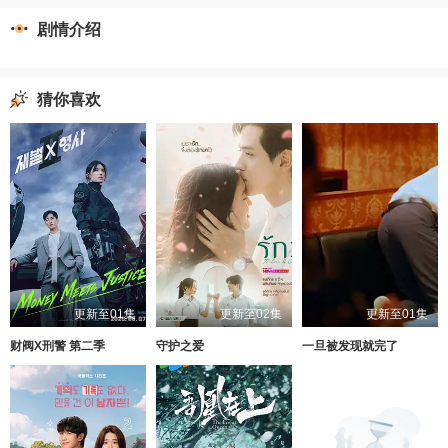
剧情介绍
猜你喜欢
更新至01集
更新至02集
更新至01集
财阀X刑警 第二季
守护之爱
一旦被发现就完了