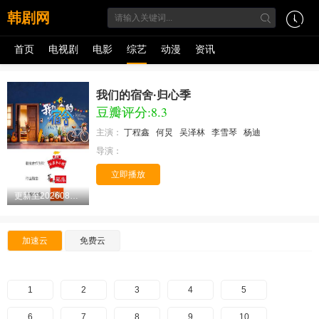
韩剧网
首页
电视剧
电影
综艺
动漫
资讯
我们的宿舍·归心季
豆瓣评分:8.3
主演：
丁程鑫
何炅
吴泽林
李雪琴
杨迪
导演：
立即播放
更新至20260805期
加速云
免费云
1
2
3
4
5
6
7
8
9
10