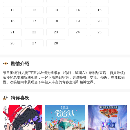
11
12
13
14
15
16
17
18
19
20
21
22
23
24
25
26
27
28
剧情介绍
节目围绕“好六街”宇宙以友情为纽带在《你好，星期六》录制结束后，何炅带领在
长沙的老友和新朋相聚，一起下班来到宿舍，共进晚餐、交流、倾诉。在放松愉
悦、欢笑嬉闹中展现当下年轻人丰富的青春生活和精神世界。
猜你喜欢