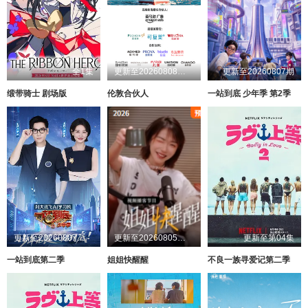
全1集
更新至20260808第1期
更新至20260807期
缎带骑士 剧场版
伦敦合伙人
一站到底 少年季 第2季
更新至20260807第1期
更新至20260805第1期加更
更新至第04集
一站到底第二季
姐姐快醒醒
不良一族寻爱记第二季