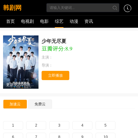
韩剧网
首页
电视剧
电影
综艺
动漫
资讯
少年无尽夏
豆瓣评分:8.9
主演：
导演：
立即播放
更新至20260805(同学录)
加速云
免费云
1
2
3
4
5
6
7
8
9
10