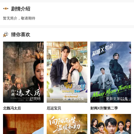
剧情介绍
暂无简介，敬请期待
猜你喜欢
已完结
更新至第01集
更新至第01集
北魏冯太后
厄运宝贝
财阀X刑警第二季