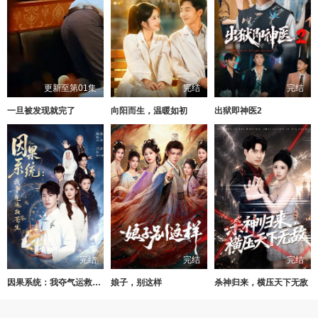
更新至第01集
完结
完结
一旦被发现就完了
向阳而生，温暖如初
出狱即神医2
完结
完结
完结
因果系统：我夺气运救苍生
娘子，别这样
杀神归来，横压天下无敌