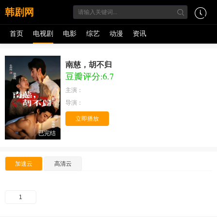
韩剧网
首页
电视剧
电影
综艺
动漫
资讯
南慈，胡不归
豆瓣评分:6.7
主演：
导演：
立即播放
已完结
加速云
高清云
1