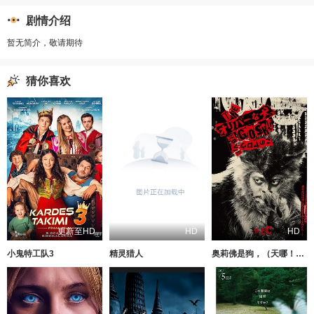
剧情介绍
暂无简介，敬请期待
猜你喜欢
更新至HD
HD
HD
小鬼特工队3
精灵猎人
奥莉佛是狗，（天哪！！）这家伙电影版