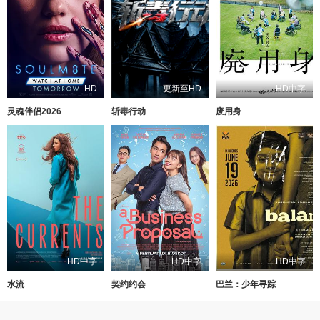
HD
更新至HD
HD中字
灵魂伴侣2026
斩毒行动
废用身
HD中字
HD中字
HD中字
水流
契约约会
巴兰：少年寻踪