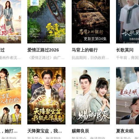
已完结
完结
更新至第04集
路过
爱情正路过2026
马背上的银行
长歌莫问
27岁社恐漫画作者沈筱兮遭遇创作危机与健康难题，身心陷入低谷，独自前往昆明开启告别之旅。途中她遇见热忱善良的彝族巴士司机木萨，春城美景、浓郁民族风情与木萨长久的陪伴，慢慢抚平她内心阴霾，唤醒创作灵感。她以二人相遇为蓝本创作漫画《爱情正路过》，在现实与笔下故事交织间完成自我救赎。剧集融合彝绣、扎染等云南非遗，聚焦心理困境、职业焦虑等现实话题，跳出俗套甜宠叙事，传递自愈重生的力量，入选“跟着微短剧去旅行”推荐剧目。
《爱情正路过》由广东局选送，岭南文化传媒（广东）有限公司出品，10分钟*12集，取景地为云南昆明滇池、海埂大坝等，讲述了两个性格迥异、生活经历不同的都市青年男女，在昆明旅行中彼此治愈与成长的爱情故事，展现了昆明文旅、非遗、少数民族文化等元素。
抗战期间，日伪政府强行推广、使用由“中国准备银行”发行的伪钞货币。根据党中央指示，高景波、徐邵梁、孙希光和黄鹰等人开始筹备建立冀南银行，手艺人张宝田在共产党人的感召下承担起印刷冀南币的使命。1939年，冀南银行正式宣布成立，此后不断遭受到日军和国民党反动派的阻挠镇压和围剿，邢台人民为了保护冀南银行付出了英勇牺牲。冀南银行的同志们在邢台人民的帮助下一次次瓦解了日军的阴谋，他们用生命保护银行资产，在烽火硝烟中坚持开展业务，在这场金融战争中取得了胜利。
已完结
已完结
已完结
别惹吉星，她打人专打脸
天降聚宝盆，我能无限复制
赐卿良辰
夏夜未眠
，敬请期待
暂无简介，敬请期待
暂无简介，敬请期待
暂无简介，敬