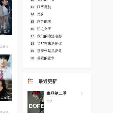
狂医魔徒
13
恶缘
14
超异能族
15
泪之女王
16
完结
我们的浪漫电影
17
苦尽柑来遇见你
18
千年前，雍国泥塑世家楚门因进贡的“十二生肖”离奇流血炸裂，惨遭满门流放，楚父以死鸣冤。楚家大小姐楚梓鸢带着滔天恨意，在屠刀落地的瞬间，灵魂跨越千年，附身到了与她容貌一模一样的女大学生——楚长歌的身上。命运的齿轮再次转动... 重生后，她惊觉现任男友陈莫问竟与前世仇人南辰面貌如一。面对这张令她切齿又心动的“仇人脸”，楚梓鸢在复仇执念与现实温情间反复横跳，与陈莫问展开了一段亦敌亦友、极限拉扯的宿命羁绊。 与此同时，围绕楚门遗作“泥塑坐虎”的夺宝大战爆发，各方势力意图夺取其中暗藏的密集《天工开物》。在阴谋环伺的全国泥塑大赛中，面对对手的投毒陷害与技术封锁，楚长歌与陈莫问最终放下成见，携手破局。他们利用硬核化学原理强势拆穿延续千年的“流血”骗局，在惊险的博弈中不仅守护了家族命脉，更揭开了当年背叛背后的深情真相。最终，这份执念化为大爱，楚门非遗技艺在两人的共同守护下，跨越千年焕发出全新生机。
那家伙是黑炎龙
19
善意的竞争
20
最近更新
毒品第二季
已完结
主演：
请期待