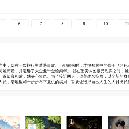
6
7
8
9
10
1
之中，却在一次旅行中遭遇事故。当她醒来时，才得知腹中的孩子已经死
与她离婚，并迎娶了大企业千金绘梨华。 就在望美试图接受现实之时，她
。得知真相后，她决心复仇。为了接近两人，望美改名换脸，以全新的身
人员，暗地里却一步步布下复仇的棋局，誓要让毁掉自己人生的人付出代