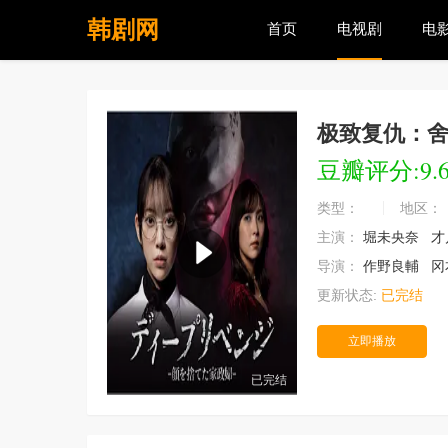
韩剧网
首页
电视剧
电
极致复仇：
豆瓣评分:9.
类型：
地区：
主演：
堀未央奈
才
导演：
作野良輔
冈
更新状态:
已完结
立即播放
已完结