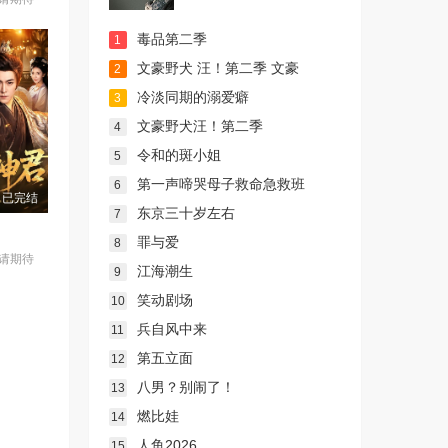
毒品第二季
1
文豪野犬 汪！第二季 文豪
2
冷淡同期的溺爱癖
3
文豪野犬汪！第二季
4
令和的斑小姐
5
第一声啼哭母子救命急救班
6
已完结
东京三十岁左右
7
罪与爱
8
请期待
江海潮生
9
笑动剧场
10
兵自风中来
11
第五立面
12
八男？别闹了！
13
燃比娃
14
人鱼2026
15