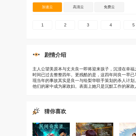
加速云
高清云
免费云
1
2
3
4
5
剧情介绍
主人公望美原本与丈夫良一即将迎来孩子，沉浸在幸福
时间已过去整整四年。更残酷的是，这四年间良一早已
现当年的事故其实是良一与绘梨华联手策划的杀人计划
他们的家中成为家政妇。表面上她只是沉默工作的家政
猜你喜欢