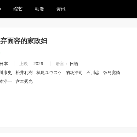
影
综艺
动漫
资讯
舍弃面容的家政妇
6
日本
上映：
2026
语言：
日语
川康史
松井利樹
槙尾ユウスケ
的场浩司
石川恋
饭岛宽骑
本浩一
宫本秀光