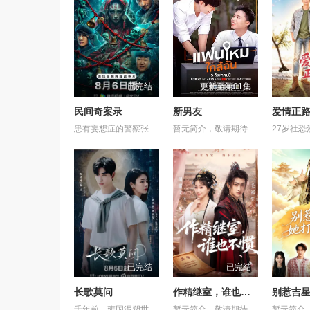
已完结
更新至第01集
民间奇案录
新男友
爱情正
患有妄想症的警察张天盛遇上一起离奇的神像杀人事件，勘案过程中，牵引出“婴胎报仇”，“娘娘索命”等一连串妖异事件，张天盛虽被种种诡怪幻象阻碍，却坚信这是藏在迷信后的人为诡计，勇于向封建传统宣战，敢于破除流传已久的迷信糟粕，最终，在战胜妄想症的同时，成功还原真相，伸张正义。
暂无简介，敬请期待
已完结
已完结
长歌莫问
作精继室，谁也不惯
千年前，雍国泥塑世家楚门因进贡的“十二生肖”离奇流血炸裂，惨遭满门流放，楚父以死鸣冤。楚家大小姐楚梓鸢带着滔天恨意，在屠刀落地的瞬间，灵魂跨越千年，附身到了与她容貌一模一样的女大学生——楚长歌的身上。命运的齿轮再次转动... &nbsp; &nbsp; &nbsp; &nbsp; &nbsp; &nbsp; &nbsp; &nbsp; &nbsp; &nbsp; &nbsp; &nbsp; &nbsp; &nbsp; &nbsp; &nbsp; &nbsp; &nbsp; &nbsp; &nbsp; &nbsp; &nbsp; &nbsp; &nbsp; &nbsp; &nbsp; &nbsp; &nbsp; &nbsp; &nbsp; &nbsp; &nbsp; &nbsp; &nbsp; &nbsp; 重生后，她惊觉现任男友陈莫问竟与前世仇人南辰面貌如一。面对这张令她切齿又心动的“仇人脸”，楚梓鸢在复仇执念与现实温情间反复横跳，与陈莫问展开了一段亦敌亦友、极限拉扯的宿命羁绊。 &nbsp; &nbsp; &nbsp; &nbsp; &nbsp; &nbsp; &nbsp; &nbsp; &nbsp; &nbsp; &nbsp; &nbsp; &nbsp; &nbsp; &nbsp; &nbsp; &nbsp; &nbsp; &nbsp; &nbsp; &nbsp; &nbsp; &nbsp; &nbsp; &nbsp; &nbsp; &nbsp; &nbsp; &nbsp; &nbsp; &nbsp; &nbsp; &nbsp; &nbsp; &nbsp; 与此同时，围绕楚门遗作“泥塑坐虎”的夺宝大战爆发，各方势力意图夺取其中暗藏的密集《天工开物》。在阴谋环伺的全国泥塑大赛中，面对对手的投毒陷害与技术封锁，楚长歌与陈莫问最终放下成见，携手破局。他们利用硬核化学原理强势拆穿延续千年的“流血”骗局，在惊险的博弈中不仅守护了家族命脉，更揭开了当年背叛背后的深情真相。最终，这份执念化为大爱，楚门非遗技艺在两人的共同守护下，跨越千年焕发出全新生机。
暂无简介，敬请期待
暂无简介