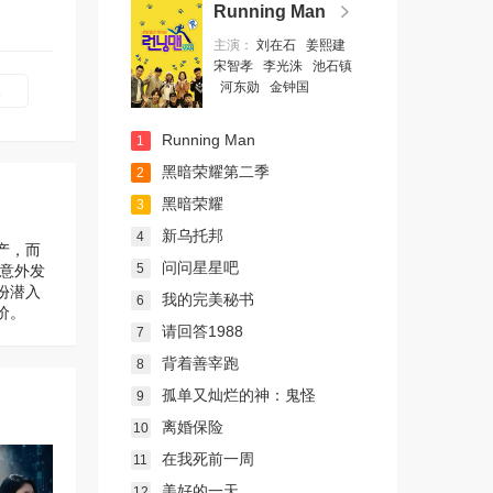
Running Man
主演：
刘在石
姜熙建
宋智孝
李光洙
池石镇
河东勋
金钟国
1
Running Man
1
黑暗荣耀第二季
2
黑暗荣耀
3
新乌托邦
4
产，而
问问星星吧
5
意外发
份潜入
我的完美秘书
6
价。
请回答1988
7
背着善宰跑
8
孤单又灿烂的神：鬼怪
9
离婚保险
10
在我死前一周
11
美好的一天
12