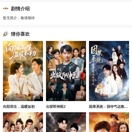
剧情介绍
暂无简介，敬请期待
猜你喜欢
完结
完结
完结
向阳而生，温暖如初
出狱即神医2
因果系统：我夺气运救苍生