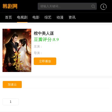
韩剧网
首页
电视剧
电影
综艺
动漫
资讯
棺中美人谋
豆瓣评分:8.9
主演：
导演：
立即播放
完结
加速云
1