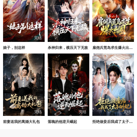
完结
完结
完结
娘子，别这样
杀神归来，横压天下无敌
雇佣兵荒岛求生爆火出圈第二季
完结
完结
完结
前妻送我的离婚大礼包
落魄的他逆天崛起
拒绝做妾后我成了太子侧妃