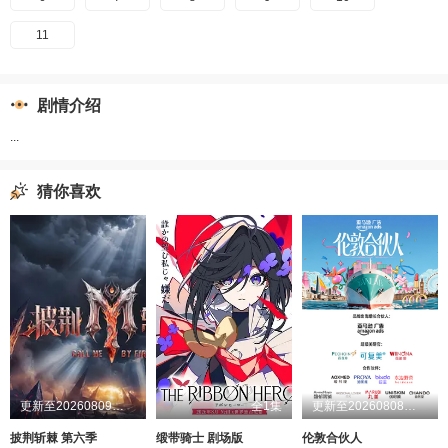
11
剧情介绍
...
猜你喜欢
更新至20260809超前企划第2期
全1集
更新至20260808第1期
披荆斩棘 第六季
缎带骑士 剧场版
伦敦合伙人