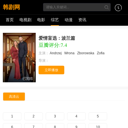
韩剧网
首页
电视剧
电影
综艺
动漫
资讯
爱情盲选：波兰篇
豆瓣评分:7.4
主演：
Andrzej
Wrona
Zborowska
Zofia
导演：
立即播放
已完结
高清云
1
2
3
4
5
6
7
8
9
10