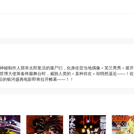
被神秘制作人巽幸太郎复活的僵尸们，化身佐贺当地偶像＜芙兰秀秀＞展开
为世博大使筹备终极舞台时，威胁人类的＜某种存在＞却悄然逼近——！
后的银河盛典电影即将拉开帷幕——！！