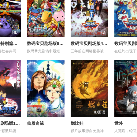
HD
HD
HD
数码宝贝特别篇：X进化
数码宝贝剧场版8：究极力量！爆裂模式发动
数码宝贝剧场版4：超恶魔兽的反击
与现代网络社会共同产生的假想空间「数码世界」，诞生了数位生命体「数码兽」，主机「世界树」管理这个世界的全部。不过、为了建立新数码世界而要除去发展很久的这个世界的同时、「世界树」发动「Ｘ计划」要除去所有的数码兽…现在，数码世界史上最大的危机逼近了！拥有「Ｘ抗体」的多路兽及它的朋友们，应该如何应对呢？
数码暴龙剧场中最短的一个，讲述了亚古兽、加奥兽和拉拉兽在帮助一名被野人兽所追逐的人类小女孩之后，从她口中得知阿戈斯兽就是把大门大等人与亚古兽分开的罪魁祸首。最终在数码兽在女孩的指引下见到了阿戈斯兽......
三年前在网络世界被奥米加兽打败的超恶魔兽重生，并不断地产生自己的婴儿期，婴儿期的超恶魔兽通过手机、电脑等入侵现实世界，在现实世界形成数码蛋，最后超恶魔兽出现在现实世界，连最强的奥米加兽被打败。。。。
HD
已完结
HD国语
更
数码宝贝剧场版1：滚球兽诞生之谜
仙履奇缘
燃比娃
世外
三年前，一颗数码蛋从数码世界掉进了现实世界，滚球兽出生了……这与三年后被选召的孩子们的故事有什么联系呢？本故事情节跌荡起伏，滚球兽进化为亚古兽，为了能打败强大的对手鹦鹉兽，它进化为暴龙兽，而另有六个孩子看到了战斗过程，他们就是……
影片故事源自羌族神话，讲述了一只被人类抚养长大的猴子，追寻母亲阿勿巴吉（周迅 配音）的足迹，踏上神山探寻“温暖”之谜的旅程。他在“恐惧之兽”口中夺取火种，烈焰焚身，褪去毛发，涅槃成人。