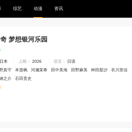
影
综艺
动漫
资讯
奇 梦想银河乐园
9
日本
上映：
2026
语言：
日语
野真守
本渡枫
河濑茉希
田中美海
田野麻美
种田梨沙
衣川里佳
钢之介
石田贵史
清