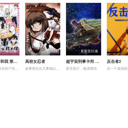
全12集
已完结
更新至01集
相反的你和我 第一季
高校女忍者
超宇宙刑事卡邦 无限 外传
反击者2
女高中生铃木的个性开朗、交友甚广、擅长察言观色，是班上的中心人物之一，她喜欢的对象是坐在自己隔壁的男同学谷，而谷的个性与铃木恰恰相反，他内敛沉稳、有主见、待人一视同仁。铃木一直无法鼓起勇气告白，直到某日一个偶然机会，两人放学回家时走在同一条路上，并因此牵起了手。之后两人相互倾诉对彼此的好感，并开始交往，而同学们虽然感到讶异，但也都很支持两人的恋情。
故事發生在凡事都以決鬥解決的大門高中。就讀大門高中的怪怪女生御劍涼子，是個熱愛武士道，劍術高超的時代劇迷，更是解決校內麻煩「K FIGHT」決鬥制度的冠軍！ 某天在御劍涼子面前突然出現了一個神秘巫女，涼子並因此被召喚進入異次元空間，和那裡的妖魔獸展開戰鬥！究竟現實世界與異次元空間有什麼關係？陸續登場的謎樣角色，又將為涼子帶來什麼遭遇呢？現在，戰鬥的鐘聲即將為御劍涼子響起！
暂无简介，敬请期待