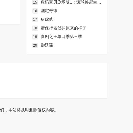
数码宝贝剧场版1：滚球兽诞生之谜
15
幽宅奇谭
16
猎虎贰
17
请保持名侦探原来的样子
18
喜剧之王单口季第三季
19
御廷谣
20
们，本站将及时删除侵权内容。