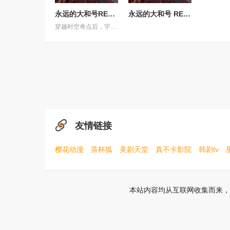
永远的大和号REBEL3199第六章碧蓝迷宫
永远的大和号 REBEL3199 第六章 碧蓝迷宫
穿越时空奇点后，宇宙战舰大和号抵达了一个全新的世界。这里并非未来，而是2026年的东京。远在加米拉斯战争爆发之前。一个未受行星核弹摧残的古老地球。如果大和号在这个时代驶向加米拉斯星球，未来或许会被改变。德萨里姆试图实现的“历史篡改”——土门龙介也面临着同样的诱惑。人类被德萨里姆改造的未来，以及战争本身的历史，或许都会消失。宇宙战舰大和号——以及他们自身——也将不复存在。然而，和平将会留存。一个阻止悲剧发生的绝望愿望。在莎夏猩红双眼的注视下，大和号化作一艘漆黑的战舰。在它留下的痕迹尽头，等待着它的是什么？
友情链接
樱花动漫
茶杯狐
美剧天堂
真不卡影院
韩剧tv
本站内容均从互联网收集而来，