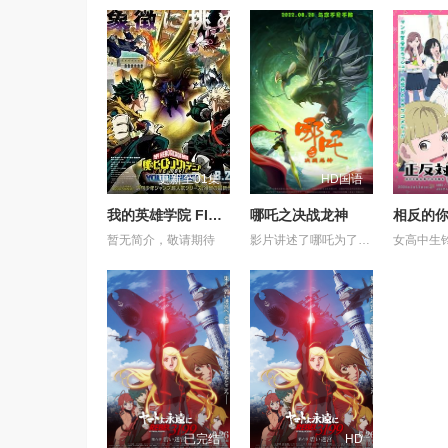
更新至01集
HD国语
我的英雄学院 FINAL SEASON 特别篇
哪吒之决战龙神
暂无简介，敬请期待
影片讲述了哪吒为了救出活祭的小孩，杀死龙三太子。因而惹怒了龙神，被龙神所伤，断掉一臂。最终在太乙真人的帮助下，塑莲藕手臂，提升“离火印”实力，最终击败龙神，拯救陈塘关，战胜邪恶的故事。 (电审动字[2021]第20号)
已完结
HD