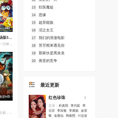
狂医魔徒
13
恶缘
14
超异能族
15
HD
泪之女王
16
数码宝贝剧场版3：前篇・数码兽飓风登陆！！后篇・超绝进化！
我们的浪漫电影
17
在纽约出现了一只神秘的数码兽，他利用自己特殊的力量将太一、阿和、阿空、光子郎、美美、阿丈带到了一个陌生的世界。同时，在纽约的八神光和高石武发现了这只数码兽，并且看到一个美国小孩与数码兽对话之后逃走的情况。巴达兽悄悄地尾随其后，得知这个小孩要去一个叫“花场”的地方寻找“夏天的回忆”。大家赶至那里。 收到小光的电子邮件的大辅他们马上坐飞机来到了美国......
苦尽柑来遇见你
18
那家伙是黑炎龙
19
善意的竞争
20
最近更新
新至HD
红色珍珠
主演：
朴真熙
李代延
李
元宗
李应敬
李甫姫
金宣
人死后，轮回之前，亡魂会来到一处奇异之地——“世外”。灵守日复一日引领亡魂去投胎，直至一天，灵守小鬼遇上了不愿转世的小妹，让不懂人类情感的小鬼看到了不再一样的“世外”。 在带领小妹转世的路途上，小鬼揭示了她前世的遗憾，亦触发了难以逆转的诅咒——若小妹完全被忿恨支配，不论世外、人间，将与她一同灰飞烟灭…… 为了小妹，小鬼得到天女的允许，与武功高强的黑天踏上横跨千年的征途，纵然在路上危机四伏，他仍不惜多次舍身相救，只为了小妹能忘记过去的伤痛，并原谅自己，一身轻盈，走上轮回转世之路……
敬
金惠仙
韩振熙
이정용