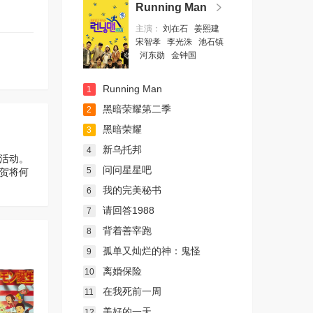
Running Man
主演：
刘在石
姜熙建
宋智孝
李光洙
池石镇
河东勋
金钟国
Running Man
1
黑暗荣耀第二季
2
黑暗荣耀
3
新乌托邦
4
活动。
问问星星吧
5
佐贺将何
我的完美秘书
6
请回答1988
7
背着善宰跑
8
孤单又灿烂的神：鬼怪
9
离婚保险
10
在我死前一周
11
美好的一天
12