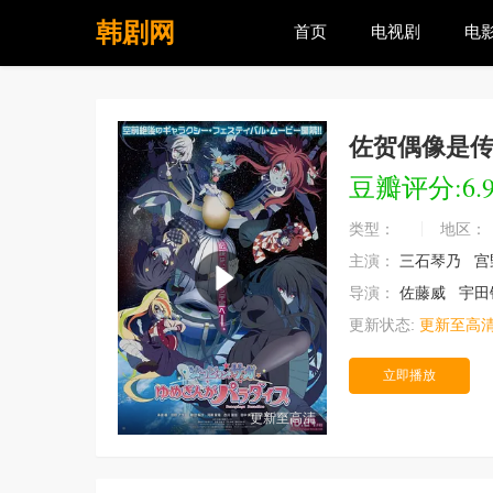
韩剧网
首页
电视剧
电
佐贺偶像是传
豆瓣评分:6.
类型：
地区：
主演：
三石琴乃
宫
导演：
佐藤威
宇田
更新状态:
更新至高
立即播放
更新至高清