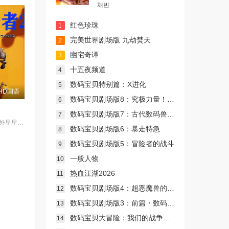
채빈
红色珍珠
1
完美世界剧场版 九劫焚天
2
幽宅奇谭
3
十五夜频道
4
数码宝贝特别篇：X进化
5
HD国语
数码宝贝剧场版8：究极力量！爆裂模式发动
6
数码宝贝剧场版7：古代数码兽复活
7
在一个虚拟的外星星球上，反击者是一个专业的商业机器人拳击运动员，他在不锈钢教练的培养下，击败了糖铁机器人，赢得了一次商业比赛
数码宝贝剧场版6：暴走特急
8
数码宝贝剧场版5：冒险者的战斗
9
一般人物
10
热血江湖2026
11
数码宝贝剧场版4：超恶魔兽的反击
12
数码宝贝剧场版3：前篇・数码兽飓风登陆！！后篇・超绝进化！
13
数码宝贝大冒险：我们的战争游戏！
14