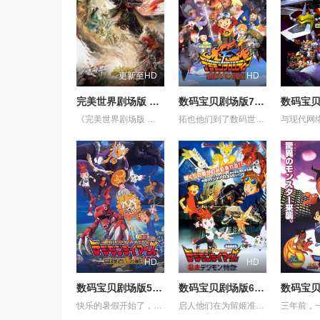
更新至HD
HD
完美世界剧场版 九劫焚天
数码宝贝剧场版7：古代数码兽复活
《完美世界剧场版 九劫焚天》是动画《完美世界》的第二部剧场版作品。故事聚焦仙古纪元终极之战。 祖祭灵柳神挺身而出，率众寻求希望。荒天帝石昊以一滴真血化作分身，逆转时空降临仙古，在生死与共中寻求根除黑暗的终极之法。 黑暗大劫降下，仙古终章，悲壮奏响！
拓也他们到了数码世界的一个浮起的岛，这个岛上的人型数码精灵和兽型是完全对立的，人型的数码精灵帮助了拓也、友树和纯平，而兽型的数码精灵则协助辉二和泉，拓也和辉二竟就此打起上来，后来因其它数码精灵哭了起来而停此。人型的剑道兽，与兽型的小熊兽是好朋友，他们说起洞穴里有古代的数码精灵，认为如果仍然存在的，必定可解救这个岛。两种型态再次战争，拓也进化成炎龙兽......
HD
HD
数码宝贝剧场版5：冒险者的战斗
数码宝贝剧场版6：暴走特急
快乐的暑假开始了，启人（津村真琴 配音）为了扫墓来到了风光秀丽的冲绳，在海边，他和阿海（佐伯鹏 配音）一起救下了一位名为美波（三石琴乃 配音）的少女，后者遭到了数码兽的攻击，这些数码兽的目标，似乎是美波所携带的一台笔记本电脑，在电脑里究竟隐藏了怎样的秘密？让启人感到意外的是，美波的遇险催生了数码宝贝石狮兽（津久井教生 配音）的诞生，它的使命为何？ 启人发现，在风靡全球的电子宠物V-Pet背后，隐藏着一个惊人的秘密，贪婪邪恶的曼法斯兽企图通过虚拟的数码兽摧毁人类世界，实现它建立数码世界的野心。面对强大的对手，启人和朋友们该何去何从？
启人他们在为留姬准备生日宴会，令留姬很生气，在留姬训启人时，出现了一只奇怪的究极体数码暴龙——寄生兽！它附身在列车型完全体数码暴龙上，并且控制了留姬，打倒了妖狐兽和堕天地狱兽，还将列车型数码暴龙变成了究极体！被轻易打败后，放出无数自己的复制品，孩子们的生命危在旦夕......，此刻，真红莲形态再次出现……