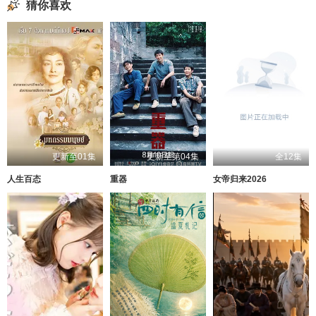
猜你喜欢
更新至01集
更新至第04集
全12集
人生百态
重器
女帝归来2026