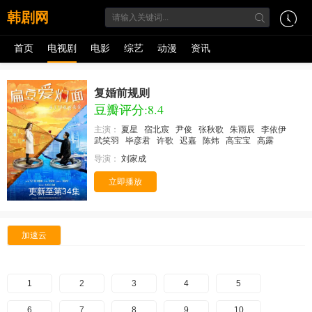
韩剧网
首页
电视剧
电影
综艺
动漫
资讯
复婚前规则
豆瓣评分:8.4
主演：
夏星
宿北宸
尹俊
张秋歌
朱雨辰
李依伊
武笑羽
毕彦君
许歌
迟嘉
陈炜
高宝宝
高露
导演：
刘家成
立即播放
更新至第34集
加速云
1
2
3
4
5
6
7
8
9
10