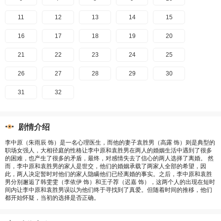
11
12
13
14
15
16
17
18
19
20
21
22
23
24
25
26
27
28
29
30
31
32
剧情介绍
李中原（朱雨辰 饰）是一名心理医生，而他的妻子袁胜男（高露 饰）则是典型的
职场女强人，大相径庭的性格让李中原和袁胜男在两人的婚姻生活中遇到了很多
的困难，也产生了很多的矛盾，最终，对感情失去了信心的两人选择了离婚。 然
而，李中原和袁胜男的家人是世交，他们的婚姻承载了两家人全部的希望，因
此，两人决定暂时对他们的家人隐瞒他们已经离婚的事实。之后，李中原和袁胜
男分别邂逅了韩雯雯（李依伊 饰）和王子荐（迟嘉 饰），这两个人的出现在短时
间内让李中原和袁胜男误以为他们终于寻找到了真爱。但随着时间的推移，他们
都开始怀疑，当初的选择是否正确。