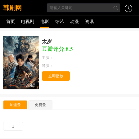
韩剧网
首页
电视剧
电影
综艺
动漫
资讯
太岁
豆瓣评分:8.5
主演：
导演：
立即播放
HD国语
加速云
免费云
1