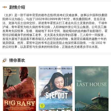
剧情介绍
《太岁》是一部千禧年背景的都市志怪/民俗奇幻灾难故事。故事以中国和扶桑阴
阳师斗法为核心，勾连了1932年和1999年两个时空，将扶桑阴阳术、玄岳宗道
法、龙脉与后土信仰交织，讲述青年霍哲从打工者走向后土灵童的宿命。 千禧年
沪城，青年霍哲为给久病的爷爷治病，入职神秘外资公司玉山集团。公司员工频
发离奇失踪怪事，坠楼、诡秘地下 B19 空间、随处蠕动的血肉触手如影随行。霍
哲结识暗藏身手的维修工老李、丈夫莫名失联的孕妇苏珊，三人暗中一同探查，
发现大厦地下盘踞着不断吞噬活人的巨型血肉邪物，集团背后藏着跨越数十年的
诡异阴谋。然而，霍哲年迈的爷爷总是刻意阻止他深挖幕后隐情。一段 1932 年
的尘封往事，以及霍哲与生俱来的特殊宿命，正随血色灾难逐步浮出水面。
猜你喜欢