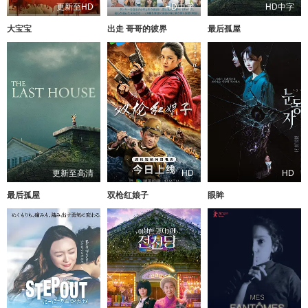
更新至HD
HD中字
HD中字
大宝宝
出走 哥哥的彼界
最后孤屋
更新至高清
HD
HD
最后孤屋
双枪红娘子
眼眸