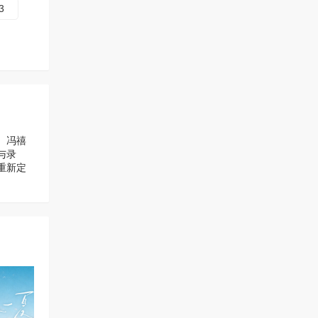
3
、冯禧
与录
重新定