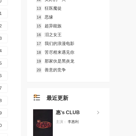
0
狂医魔徒
13
1
恶缘
14
2
超异能族
15
泪之女王
16
3
我们的浪漫电影
17
4
苦尽柑来遇见你
18
那家伙是黑炎龙
19
5
善意的竞争
20
6
7
最近更新
8
惠‘s CLUB
9
主演：
李惠利
0