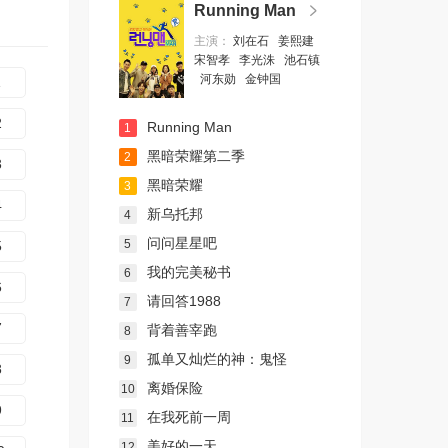
Running Man
主演：
刘在石
姜熙建
宋智孝
李光洙
池石镇
河东勋
金钟国
1
2
Running Man
1
黑暗荣耀第二季
2
3
黑暗荣耀
3
4
新乌托邦
4
问问星星吧
5
5
我的完美秘书
6
6
请回答1988
7
7
背着善宰跑
8
孤单又灿烂的神：鬼怪
9
8
离婚保险
10
9
在我死前一周
11
美好的一天
12