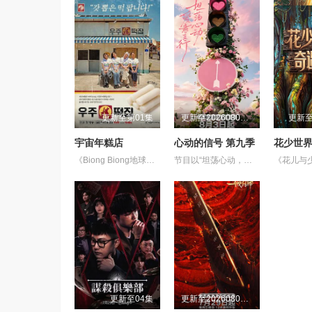
更新至第01集
更新至20260807(第1期陪看上)
更新至2
宇宙年糕店
心动的信号 第九季
《Biong Biong地球游戏厅》衍生综艺
节目以“坦荡心动，爱意直行”为核心主题，聚焦真诚直白的新式恋爱，告别无效拉扯，走进心动小屋，见证单身青年之间萌生的浪漫情愫。
更新至04集
更新至20260807期