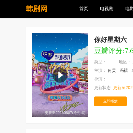
韩剧网
首页
电视剧
电
你好星期六
豆瓣评分:7.
类型：
地区：
主演：
何炅
冯禧
导演：
更新状态:
更新至202
立即播放
更新至20260807(抢先逛)