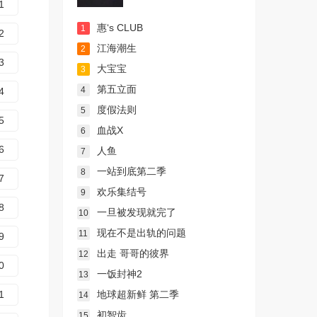
1
惠‘s CLUB
1
2
江海潮生
2
3
大宝宝
3
第五立面
4
4
度假法则
5
5
血战X
6
6
人鱼
7
一站到底第二季
8
7
欢乐集结号
9
8
一旦被发现就完了
10
现在不是出轨的问题
11
9
出走 哥哥的彼界
12
0
一饭封神2
13
1
地球超新鲜 第二季
14
初智齿
15