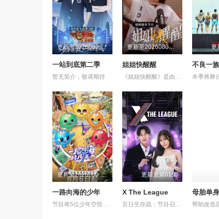
更新至20260807第1期
更新至20260805第1期加更
更
一站到底第二季
姐姐快醒醒
暂无简介，敬请期待
《姐姐快醒醒》是由刘恋主理的一档女性向视频播客节目，每期邀请一位有故事女性嘉宾来到刘恋家中，展开轻松、真实的朋友式对谈。节目围绕成长、关系、职场、情绪与人生选择等话题，呈现不同女性在聚光灯之外鲜活、有共鸣的一面。
更新至20260806期
更新至第01集
一路向海的少年
X The League
节目将5位少年空投至离海最远的大陆腹地，他们只有一辆车和一车椰子们，通过在途径补给站完成挑战任务，获取里程盲盒，一路向海，最终解锁终极目标地。这不仅是档公路远行节目，更是一场积蓄力量奔赴山海，在实践中探寻与体验的少年成长旅行真人秀。
百日生存战：节目召集了来自全球 9 个国家（韩国、中国、日本、美国、泰国、越南、印度尼西亚、新加坡和马来西亚）的 40 位顶级网络红人和明星主播。八大国家队：选手们被划分为 8 支国家/地区代表队，在为期 100 天 的赛程中进行 5 轮高强度的带货淘汰赛