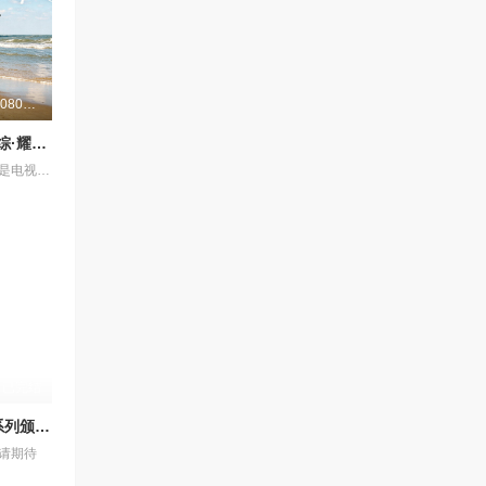
更新至20260804第1期
耀眼角色番综·耀眼一夏
《耀眼一夏》是电视剧《耀眼》售后的毕业角色番综，由关晓彤、李昀锐、毛俊杰、边天扬、王翰闻、高秋梓原班主演齐聚录制。扎扎亭的老朋友们陆续回来，大家一起笑闹，一起为那场筹备已久的毕业联欢晚会亮灯开场。两天一夜，从二人的精心准备到众人相聚——这场迟来的重聚，终于让那个夏天有了最耀眼的收尾。
已完结
第5届青龙系列颁奖典礼
请期待