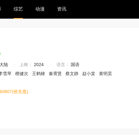
影
综艺
动漫
资讯
6
大陆
上映：
2024
语言：
国语
李雪琴
檀健次
王鹤棣
秦霄贤
蔡文静
赵小棠
黄明昊
60807(抢先逛)