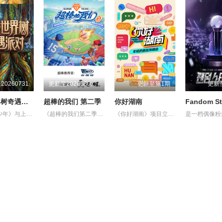
0260731
更新至20260807(第2期)
更新至第1期
更新
花少世界树奇遇派对
超棒的我们 第二季
你好湖南
Fandom St
《花儿与少年》与上海博物馆联动，以“世界树之巅：美洲古代文明大展”为依托，通过嘉宾的亲历讲述与现场互动，串联起远方的遇见与脚下的根脉。
《超棒的我们第二季》是一档运动竞技成长类真人秀，集结多位棒球少年，以多维度考核争夺席位，层层比拼后选拔9位少年锁定首发，与强队对决。全程记录少年们从独自拼搏到凝聚团魂的成长，打造兼具竞技性与观赏性的青春成长纪实。
《你好湖南》项目立足就业、创业、生活、成长四大维度，用接地气的方式解读“年轻人友好省份”。由芒果新生主持，以“建群加好友”搭建沟通桥梁，以通俗提问挖掘真实故事，以主持人手持设备为第一视角，贴身捕捉真实情感，打造沉浸式观感，呈现个体打拼、城市温暖、青年群像等多元内容。