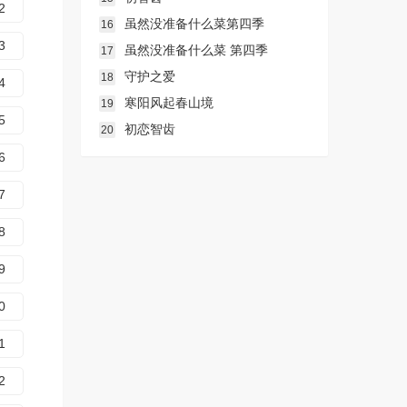
2
虽然没准备什么菜第四季
16
3
虽然没准备什么菜 第四季
17
守护之爱
18
4
寒阳风起春山境
19
5
初恋智齿
20
6
7
8
9
0
1
2