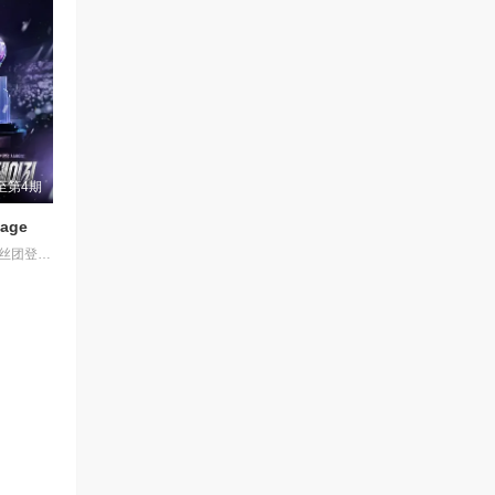
至第4期
age
是一档偶像粉丝团登台竞技的节目。据悉，GOD、BigBang、SHINee、EXO、TWICE、MONSTA X 和 SEVENTEEN 等组合的粉丝俱乐部都将会参加。