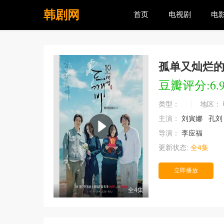
韩剧网
首页
电视剧
电
孤单又灿烂
豆瓣评分:6.
类型：
地区：
主演：
刘寅娜
孔
导演：
李应福
更新状态:
全4集
立即播放
全4集