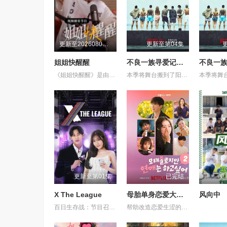
更新至20260805第1期加更
更新至第04集
姐姐快醒醒
不良一族寻爱记第二季
《姐姐快醒醒》是由刘恋主理的一档女性向视频播客节目，每期邀请一位有故事女性嘉宾来到刘恋家中，展开轻松、真实的朋友式对谈。节目围绕成长、关系、职场、情绪与人生选择等话题，呈现不同女性在聚光灯之外鲜活、有共鸣的一面。
本季将舞台搬到了阳光明媚的冲绳，来自日本各地的暴走族与不良男女齐聚新学校。他们将带着各自复杂的过去在海边展开共同生活，不仅直面碰撞的火花与羁绊，也在真挚的恋爱中寻求“人生重启”的蜕变。
更新至第01集
已完结
更
X The League
母胎单身恋爱大作战2（节目售后）
风向中
百日生存战：节目召集了来自全球 9 个国家（韩国、中国、日本、美国、泰国、越南、印度尼西亚、新加坡和马来西亚）的 40 位顶级网络红人和明星主播。八大国家队：选手们被划分为 8 支国家/地区代表队，在为期 100 天 的赛程中进行 5 轮高强度的带货淘汰赛
帮助改造恋爱生涩的母胎单身们人生第一次恋爱的恋爱真人秀