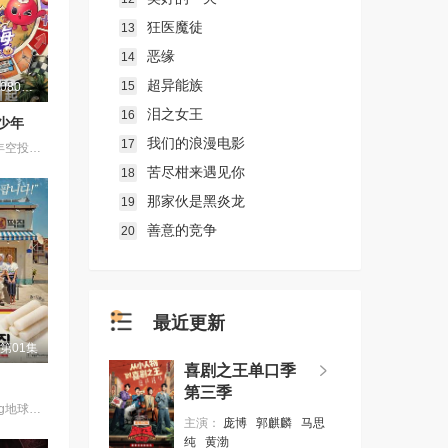
狂医魔徒
13
恶缘
14
超异能族
15
更新至20260806(第1期)
泪之女王
16
少年
我们的浪漫电影
17
节目将5位少年空投至离海最远的大陆腹地，他们只有一辆车和一车椰子们，通过在途径补给站完成挑战任务，获取里程盲盒，一路向海，最终解锁终极目标地。这不仅是档公路远行节目，更是一场积蓄力量奔赴山海，在实践中探寻与体验的少年成长旅行真人秀。
苦尽柑来遇见你
18
那家伙是黑炎龙
19
善意的竞争
20
最近更新
第01集
喜剧之王单口季
第三季
《Biong Biong地球游戏厅》衍生综艺
主演：
庞博
郭麒麟
马思
纯
黄渤