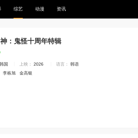
影
综艺
动漫
资讯
的神：鬼怪十周年特辑
9
韩国
上映：
2026
语言：
韩语
刘
李栋旭
金高银