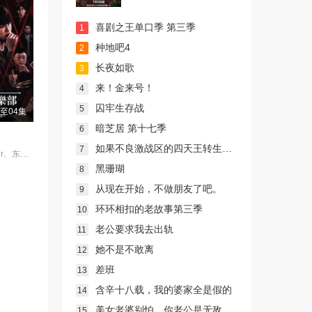
喜剧之王单口季 第三季
1
种地吧4
2
长夜如歌
3
来！金来号！
4
囚牢生存战
5
至04集
暗芝居 第十七季
6
如果不良激战区的四天王转生成了偶像团体？
7
电竞传奇Faker、东方神起的最强昌珉、TXT的杋圭等神级阵容破天荒集结，同场大玩推理游戏！面对真真假假的线索和无处不在的心理博弈，究竟谁能揭开真相？
黑珊瑚
8
从现在开始，不做朋友了吧。
9
环环相扣的老故事第三季
10
老公要求我去出轨
11
她不是不敢离
12
差班
13
含辛十八载，我的婆家全是假的
14
美女老婆别怕，你老公是无敌天师
15