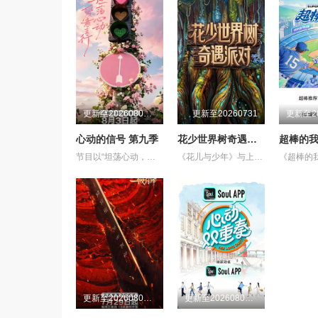
更新至20260806(第1期加更上)
更新至20260731
心动的信号 第九季
花少世界树奇遇派对
超棒的我
节目以“坦荡心动，爱意直行”为核心主题，聚焦真诚直白的新式恋爱，告别无效拉扯，走进心动小屋，见证单身青年之间萌生的浪漫情愫。
《花儿与少年》与上海博物馆联动，以“世界树之巅：美洲古代文明大展”为依托，通过嘉宾的亲历讲述与现场互动，串联起远方的遇见与脚下的根脉。
更新至20260805期
更新至20260806第2期（下）