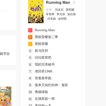
Running Man
主演：
刘在石
姜熙建
宋智孝
李光洙
池石镇
河东勋
金钟国
Running Man
1
黑暗荣耀第二季
2
黑暗荣耀
3
新乌托邦
4
辑节目
问问星星吧
5
我的完美秘书
6
请回答1988
7
背着善宰跑
8
孤单又灿烂的神：鬼怪
9
离婚保险
10
在我死前一周
11
美好的一天
12