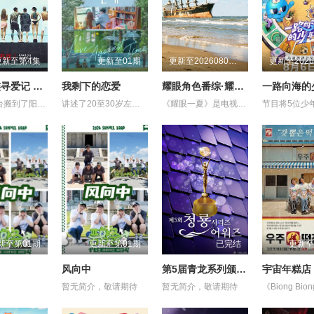
更新至第4集
更新至01期
更新至20260804第1期
不良一族寻爱记 第二季
我剩下的恋爱
耀眼角色番综·耀眼一夏
一路向海的
本季将舞台搬到了阳光明媚的冲绳，来自日本各地的暴走族与不良男女齐聚新学校。他们将带着各自复杂的过去在海边展开共同生活，不仅直面碰撞的火花与羁绊，也在真挚的恋爱中寻求“人生重启”的蜕变。
讲述了20至30岁左右的年轻人在经历人生终点后，寻找真爱的故事。
《耀眼一夏》是电视剧《耀眼》售后的毕业角色番综，由关晓彤、李昀锐、毛俊杰、边天扬、王翰闻、高秋梓原班主演齐聚录制。扎扎亭的老朋友们陆续回来，大家一起笑闹，一起为那场筹备已久的毕业联欢晚会亮灯开场。两天一夜，从二人的精心准备到众人相聚——这场迟来的重聚，终于让那个夏天有了最耀眼的收尾。
新至第01期
更新至第01期
已完结
更新至
风向中
第5届青龙系列颁奖典礼
宇宙年糕店
暂无简介，敬请期待
暂无简介，敬请期待