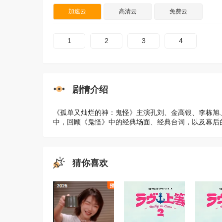
加速云
高清云
免费云
1
2
3
4
剧情介绍
《孤单又灿烂的神：鬼怪》主演孔刘、金高银、李栋旭
中，回顾《鬼怪》中的经典场面、经典台词，以及幕后
猜你喜欢