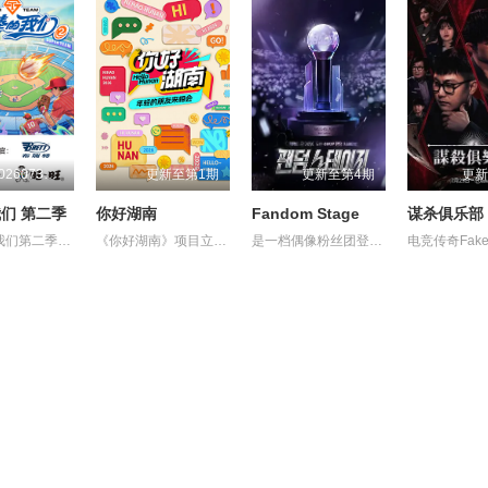
更新至20260731第1期
更新至第1期
更新至第4期
更新
们 第二季
你好湖南
Fandom Stage
谋杀俱乐部
《超棒的我们第二季》是一档运动竞技成长类真人秀，集结多位棒球少年，以多维度考核争夺席位，层层比拼后选拔9位少年锁定首发，与强队对决。全程记录少年们从独自拼搏到凝聚团魂的成长，打造兼具竞技性与观赏性的青春成长纪实。
《你好湖南》项目立足就业、创业、生活、成长四大维度，用接地气的方式解读“年轻人友好省份”。由芒果新生主持，以“建群加好友”搭建沟通桥梁，以通俗提问挖掘真实故事，以主持人手持设备为第一视角，贴身捕捉真实情感，打造沉浸式观感，呈现个体打拼、城市温暖、青年群像等多元内容。
是一档偶像粉丝团登台竞技的节目。据悉，GOD、BigBang、SHINee、EXO、TWICE、MONSTA X 和 SEVENTEEN 等组合的粉丝俱乐部都将会参加。