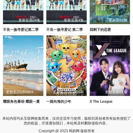
更新至第04集
更新至第4集
更新至01期
不良一族寻爱记第二季
不良一族寻爱记 第二季
我剩下的恋爱
更新至20260804第1期
更新至20260806期
更新至第01集
耀眼角色番综·耀眼一夏
一路向海的少年
X The League
本站内容均从互联网收集而来，仅供交流学习使用，版权归原创者所有如有侵犯了
您的权益，尽请通知我们，本站将及时删除侵权内容。
Copyright @ 2023 韩剧网 版权所有