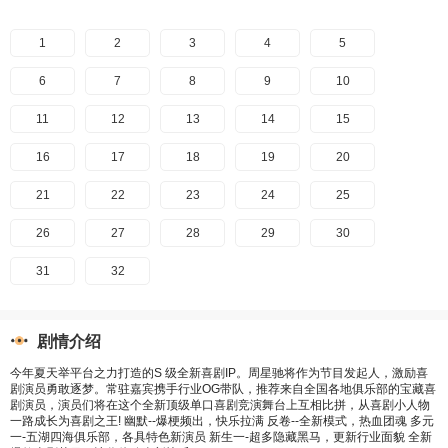
1
2
3
4
5
6
7
8
9
10
11
12
13
14
15
16
17
18
19
20
21
22
23
24
25
26
27
28
29
30
31
32
剧情介绍
今年夏天举平台之力打造的S 级全新喜剧IP。周星驰将作为节目发起人，激励喜
剧演员勇敢逐梦。常驻嘉宾携手行业OG带队，推荐来自全国各地俱乐部的宝藏喜
剧演员，演员们将在这个全新顶级单口喜剧竞演舞台上互相比拼，从喜剧小人物
一路成长为喜剧之王! 幽默--爆梗频出，快乐拉满 反卷--全新模式，热血团魂 多元
一-五湖四海俱乐部，各具特色新演员 新生一-超多隐藏黑马，更新行业面貌 全新