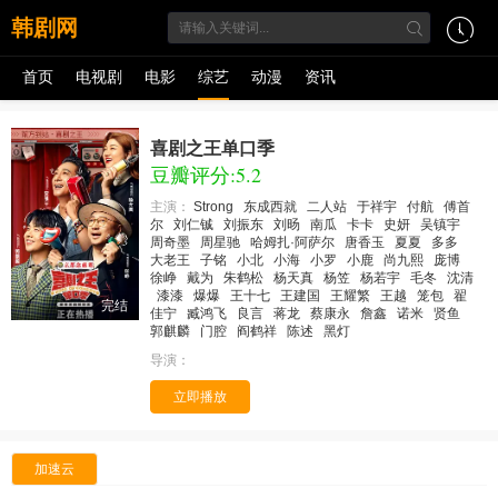
韩剧网
首页
电视剧
电影
综艺
动漫
资讯
喜剧之王单口季
豆瓣评分:5.2
主演：
Strong
东成西就
二人站
于祥宇
付航
傅首
尔
刘仁铖
刘振东
刘旸
南瓜
卡卡
史妍
吴镇宇
周奇墨
周星驰
哈姆扎·阿萨尔
唐香玉
夏夏
多多
大老王
子铭
小北
小海
小罗
小鹿
尚九熙
庞博
徐峥
戴为
朱鹤松
杨天真
杨笠
杨若宇
毛冬
沈清
漆漆
爆爆
王十七
王建国
王耀繁
王越
笼包
翟
完结
佳宁
臧鸿飞
良言
蒋龙
蔡康永
詹鑫
诺米
贤鱼
郭麒麟
门腔
阎鹤祥
陈述
黑灯
导演：
立即播放
加速云