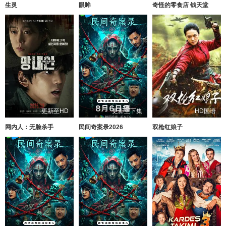
生灵
眼眸
奇怪的零食店 钱天堂
更新至HD
更新至下集
HD国语
网内人：无脸杀手
民间奇案录2026
双枪红娘子