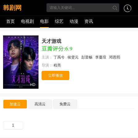
韩剧网
首页
电视剧
电影
综艺
动漫
资讯
天才游戏
豆瓣评分:6.9
主演：
丁禹兮
侯雯元
彭昱畅
李蔓瑄
邓恩熙
导演：
程亮
立即播放
HD
加速云
高清云
免费云
1