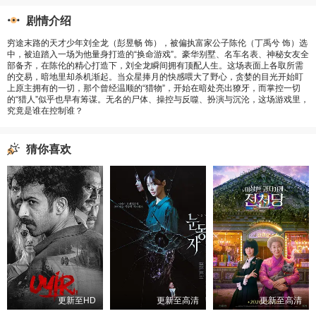
剧情介绍
穷途末路的天才少年刘全龙（彭昱畅 饰），被偏执富家公子陈伦（丁禹兮 饰）选
中，被迫踏入一场为他量身打造的“换命游戏”。豪华别墅、名车名表、神秘女友全
部备齐，在陈伦的精心打造下，刘全龙瞬间拥有顶配人生。这场表面上各取所需
的交易，暗地里却杀机渐起。当众星捧月的快感喂大了野心，贪婪的目光开始盯
上原主拥有的一切，那个曾经温顺的“猎物”，开始在暗处亮出獠牙，而掌控一切
的“猎人”似乎也早有筹谋。无名的尸体、操控与反噬、扮演与沉沦，这场游戏里，
究竟是谁在控制谁？
猜你喜欢
更新至HD
更新至高清
更新至高清