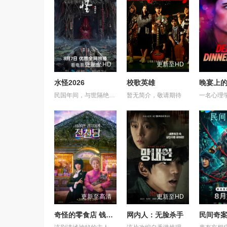
更新至HD
更新至HD
水怪2026
校歌英雄
晚宴上
民国年间，与世隔绝的怪水村被湖中“水猴子”所扰。此物实为濒危水栖人猿，能模仿人言诱杀村民。少年水生幼年目睹父亲惨死其手，自此深陷恐惧。村中长老三叔公借祭祀之名行愚昧统治，以活人献祭暂息水怪，却埋下更深祸根。连年暴雨与人为侵扰激怒水猴子，袭击频发。当香兰之弟被食、其父莫叔反抗被杀，香兰决意以身献祭复仇。水生幡然觉醒，不再逃避，联合青年村民布设机关陷阱，假借献祭诱敌。恶战后水怪被擒，却于庆功夜破笼而出，血洗村庄，三叔公亦命丧其口。村民终于醒悟：迷信退让换不来平安。水生断发持叉，率众设伏，以智慧与血勇将水怪斩杀。晨光中，他与香兰相扶而立，唯有直面恐惧、团结抗争，方能驱散千年阴霾，重获新生。
暂无简介，敬请期待
更新至高清
更新至HD
奇怪的零食店 钱天堂
网内人：无脸杀手
民间奇案