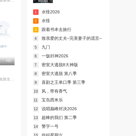
患有妄想症的警察张天盛遇上一起离奇的神像杀人事件，勘案过程中，牵引出“婴胎报仇”，“娘娘索命”等一连串妖异事件，张天盛虽被种种诡怪幻象阻碍，却坚信这是藏在迷信后的人为诡计，勇于向封建传统宣战，敢于破除流传已久的迷信糟粕，最终，在战胜妄想症的同时，成功还原真相，伸张正义。
水怪2026
1
水怪
2
跟着书本去旅行
3
致亲爱的丈夫~完美妻子的谎言~
4
九门
5
一饭封神2026
6
HD
密室大逃脱8大神版
7
密室大逃脱 第八季
8
本作描绘了一名医生，因一种围绕“废用身”——因瘫痪等原因已无恢复可能的四肢——的治疗方法，而一步步踏入在追求理想的理性与疯狂之间摇摆的危险领域。在某座城镇的日间照护中心里，一种突破性的疗法在老年人之间悄然流传：对患者进行废用身切除后，不仅“身体和心情都变轻松了”，甚至“原本严厉的性格也变得温和”，出现了看似积极的副作用。听闻此事的编辑矢仓察觉到其可能为老年医疗带来革命性变革，遂向开发该疗法的院长漆原提出出书邀约。然而，关于该照护中心的内部举报被泄露至周刊杂志，加之患者家中发生的一起事件，事态骤然逆转，真相逐渐陷入黑暗。 本片改编自久坂部羊的同名原著小说。
喜剧之王单口季 第三季
9
风，带有香气
10
宝岛西米乐
11
说唱巅峰对决2026
12
超棒的我们 第二季
13
警字一号
14
你好星期六
15