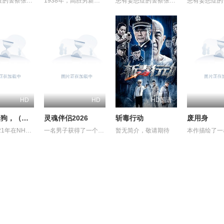
患有妄想症的警察张天盛遇上一起离奇的神像杀人事件，勘案过程中，牵引出“婴胎报仇”，“娘娘索命”等一连串妖异事件，张天盛虽被种种诡怪幻象阻碍，却坚信这是藏在迷信后的人为诡计，勇于向封建传统宣战，敢于破除流传已久的迷信糟粕，最终，在战胜妄想症的同时，成功还原真相，伸张正义。
1938年，高胜男新婚之日，丈夫被日军残害，父辈亦遭屠戮。她举枪聚义，屡袭敌寇威震四方，后得八路军指点决心投身革命。日军欲诱杀高胜男，她孤身赴战舍命换乡亲周全。千钧一发间，八路军突袭而至全歼敌寇，高胜男血染沙场，生死未卜……
患有妄想症的警察张天盛遇上一起离奇的神像杀人事件，勘案过程中，牵引出“婴胎报仇”，“娘娘索命”等一连串妖异事件，张天盛虽被种种诡怪幻象阻碍，却坚信这是藏在迷信后的人为诡计，勇于向封建传统宣战，敢于破除流传已久的迷信糟粕，最终，在战胜妄想症的同时，成功还原真相，伸张正义。
HD
HD
HD国语
奥莉佛是狗，（天哪！！）这家伙电影版
灵魂伴侣2026
斩毒行动
废用身
改编自2021年在NHK播出的同名剧集，只有狭间县警鉴识科警犬组的训犬员青叶一平（池松壮亮 饰）能够看到自己的警犬搭档奥莉佛（小田切让 饰）是一个沉溺于烟酒和女色的中年大叔，穿着狗狗布偶装（在其他人眼里，他是一只普通的狗）。
一名男子获得了一个人工智能机器人，以应对刚刚去世的妻子的去世。 为了创造一个真正有知觉的伴侣，他无意中把一个无害的爱情机器人变成了一个致命的灵魂伴侣。
暂无简介，敬请期待