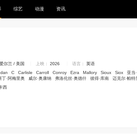
影
综艺
动漫
资讯
1
爱尔兰 / 美国
上映：
2026
语言：
英语
ndan
C
Carlisle
Carroll
Conroy
Ezra
Mallory
Sioux
Siox
亚当
斯丁·阿梅里奥
威尔·奥康纳
弗洛伦丝·奥德什
彼得·库南
迈克尔·帕
·卡西