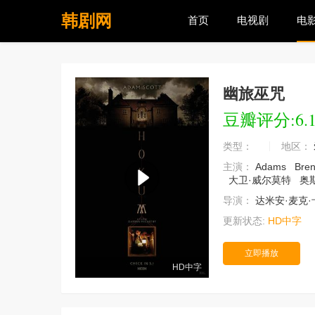
韩剧网
首页
电视剧
电
幽旅巫咒
豆瓣评分:6.
类型：
地区：
主演：
Adams
Bre
大卫·威尔莫特
奥
导演：
达米安·麦克
更新状态:
HD中字
立即播放
HD中字