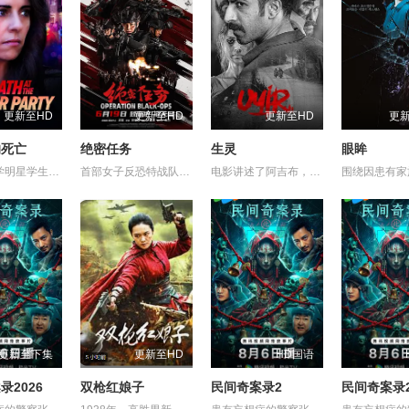
更新至HD
更新至HD
更新至HD
更
的死亡
绝密任务
生灵
眼眸
一名心理学明星学生在一次教师派对上死亡后，安德莉亚·吉布斯和她的儿子伊桑被卷入了著名教授艾伦·杰克逊的危险操纵之中——一个不惜一切代价掩盖真相的人。
首部女子反恐特战队电影，面对恐怖主义恶势力，“最飒女子反恐特战队”临危受命，精英队长陈梓静（于文文 饰）率队员金凤（卢靖姗 饰）、齐燕（蒋璐霞 饰）、宁宝儿（屈菁菁 饰）等全队出击，“绝密任务”限时12小时内完成！神秘人蝙蝠（余文乐 饰）笑里藏刀、正邪难辨，任务险度远超想象！机械骨骼铠甲装备、恐怖组织侵扰、病毒危机、导弹威胁轮番上阵……时间紧迫，危境当前，机智勇敢、巧战善战的她们能否绝地反击、力挽狂澜？
电影讲述了阿吉布，一名在坎努尔地区达玛达姆警察局实习的副督察的故事，根据真实事件改编。
更新至下集
更新至HD
HD国语
录2026
双枪红娘子
民间奇案录2
民间奇案录2