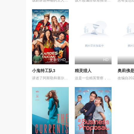
该剧讲述神秘的主人洪子卖能够实现人们愿望的神秘零食，以及人们来到那里展开一段魔法般的故事。
该片改编自香港推理小说家陈浩基的知名小说《网内人》，讲述了私家侦探与委托人联手追查网络杀手的故事。
更新至HD
HD
小鬼特工队3
精灵猎人
讲述了阿斯勒和塞尔坎在休产假期间接到紧急电话，被迫穿越时空，带着孩子们踏上迄今为止最具挑战性的任务。
这是一位精英警察，同时也是精灵猎手。在调查一系列血腥谋杀案的过程中，他面临着来自超自然界的威胁。为了维护两个世界的平衡，他必须与精灵之王展开一场激烈的战斗。