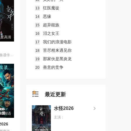
狂医魔徒
13
恶缘
14
超异能族
15
泪之女王
16
新至高清
我们的浪漫电影
17
苦尽柑来遇见你
18
围绕因患有家族遗传病而导致视力逐渐丧失的摄影师瑞真展开。在面对跨越视力障碍、好不容易成为陶艺家却离奇身亡的双胞胎妹妹瑞音时，瑞真孤身一人踏上了挖掘死亡真相的道路，并在黑暗的边缘与隐藏的真相正面交锋。申敏儿在片中一人分饰两角。
那家伙是黑炎龙
19
善意的竞争
20
最近更新
水怪2026
HD国语
主演：
026