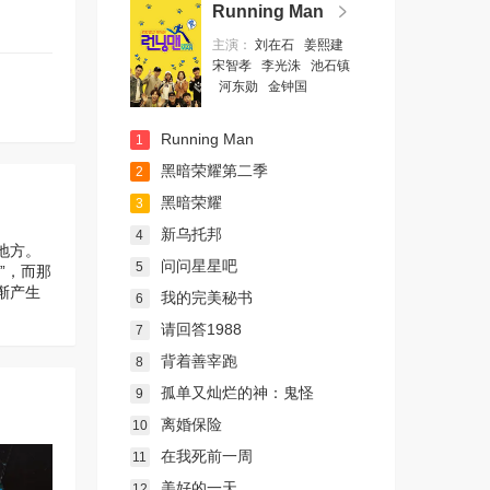
Running Man
主演：
刘在石
姜熙建
宋智孝
李光洙
池石镇
河东勋
金钟国
Running Man
1
黑暗荣耀第二季
2
黑暗荣耀
3
新乌托邦
4
地方。
问问星星吧
5
”，而那
渐产生
我的完美秘书
6
请回答1988
7
背着善宰跑
8
孤单又灿烂的神：鬼怪
9
离婚保险
10
在我死前一周
11
美好的一天
12