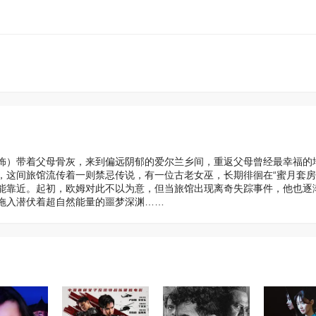
 饰）带着父母骨灰，来到偏远阴郁的爱尔兰乡间，重返父母曾经最幸福的
，这间旅馆流传着一则禁忌传说，有一位古老女巫，长期徘徊在“蜜月套房
能靠近。起初，欧姆对此不以为意，但当旅馆出现离奇失踪事件，他也逐
拖入潜伏着超自然能量的噩梦深渊……