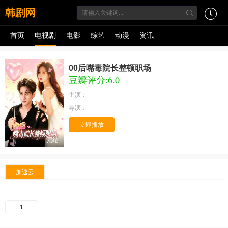
韩剧网
首页
电视剧
电影
综艺
动漫
资讯
00后嘴毒院长整顿职场
豆瓣评分:6.0
主演：
导演：
立即播放
完结
加速云
1