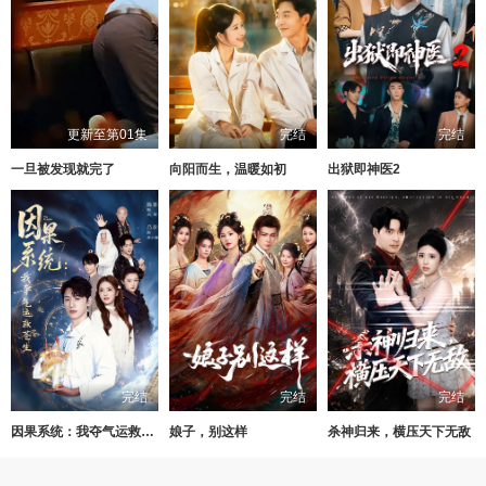
更新至第01集
完结
完结
一旦被发现就完了
向阳而生，温暖如初
出狱即神医2
完结
完结
完结
因果系统：我夺气运救苍生
娘子，别这样
杀神归来，横压天下无敌