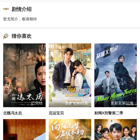
剧情介绍
暂无简介，敬请期待
猜你喜欢
已完结
更新至第01集
更新至第01集
北魏冯太后
厄运宝贝
财阀X刑警第二季