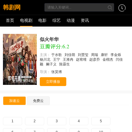
韩剧网
首页
电视剧
电影
综艺
动漫
资讯
似火年华
豆瓣评分:6.2
主演：
于水歌
刘佳萌
刘贾玺
周瑞
康轩
李金烁
杨川北
王宁
王淅冉
赵宥维
赵彦乔
金楷杰
闫佳
颖
阚子义
陈霖生
导演：
张昊博
更新至第24集
立即播放
加速云
免费云
1
2
3
4
5