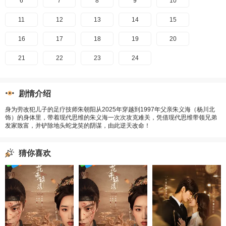
6
7
8
9
10
11
12
13
14
15
16
17
18
19
20
21
22
23
24
剧情介绍
身为劳改犯儿子的足疗技师朱朝阳从2025年穿越到1997年父亲朱义海（杨川北
饰）的身体里，带着现代思维的朱义海一次次攻克难关，凭借现代思维带领兄弟
发家致富，并铲除地头蛇龙笑的阴谋，由此逆天改命！
猜你喜欢