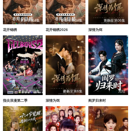
更新至第4集
更新至第04集
更新至第06集
花开锦绣
花开锦绣2026
深情为饵
更新至第01集
更新至第6集
完结
指尖浪漫第二季
深情为饵
阎罗归来时