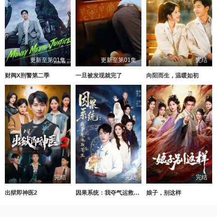
更新至第01集
更新至第01集
完结
财阀X刑警第二季
一旦被发现就完了
向阳而生，温暖如初
完结
完结
完结
出狱即神医2
因果系统：我夺气运救苍生
娘子，别这样