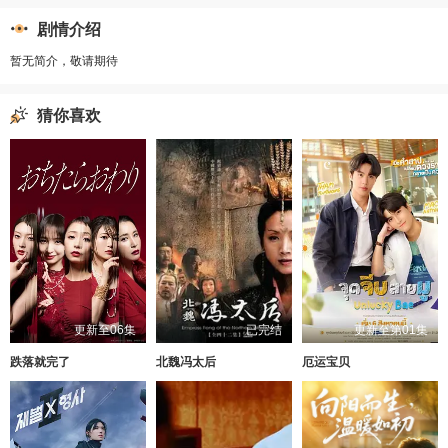
剧情介绍
暂无简介，敬请期待
猜你喜欢
更新至06集
已完结
更新至第01集
跌落就完了
北魏冯太后
厄运宝贝