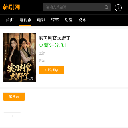
韩剧网
首页
电视剧
电影
综艺
动漫
资讯
实习判官太野了
豆瓣评分:8.1
主演：
导演：
立即播放
完结
加速云
1