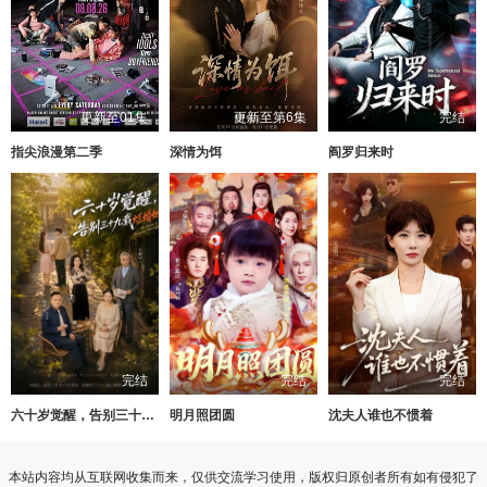
更新至01集
更新至第6集
完结
指尖浪漫第二季
深情为饵
阎罗归来时
完结
完结
完结
六十岁觉醒，告别三十九载烂婚姻
明月照团圆
沈夫人谁也不惯着
本站内容均从互联网收集而来，仅供交流学习使用，版权归原创者所有如有侵犯了