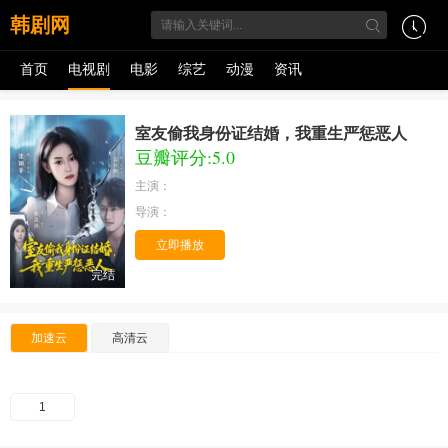
韩剧网
首页
电视剧
电影
综艺
动漫
资讯
室友偷我身份证结婚，我重生严惩恶人
豆瓣评分:5.0
主演：
导演：
立即播放
完结
加速云
高清云
1